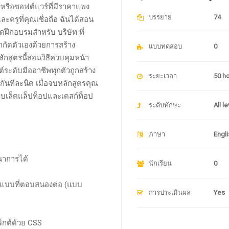
หรือซอฟต์แวร์ที่มีราคาแพง
บรรยาย
74
ละครูที่คุณเชื่อถือ ฉันได้สอน
ฝึกอบรมสำหรับ บริษัท ที่
ำกัดตัวเองด้วยการสร้าง
แบบทดสอบ
0
หลักสูตรนี้สอนวิธีควบคุมหน้า
์ระดับมืออาชีพทุกตัวถูกสร้าง
ระยะเวลา
50 h
่วมกันทีละนิด เมื่อจบหลักสูตรคุณ
แท็บเล็ตแล็ปท็อปและเดสก์ท็อป
ระดับทักษะ
All l
ภาษา
Engli
นาการได้
นักเรียน
0
อกแบบที่ตอบสนองต่อ (แบบ
การประเมินผล
Yes
ฟ็กต์ด้วย CSS