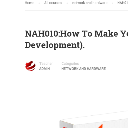
Home
All courses
network and hardware
NAH01
NAH010:How To Make Yo
Development).
Teacher
Categories
ADMIN
NETWORK AND HARDWARE