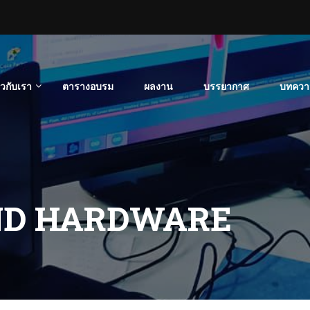
่ยวกับเรา
ตารางอบรม
ผลงาน
บรรยากาศ
บทควา
D HARDWARE