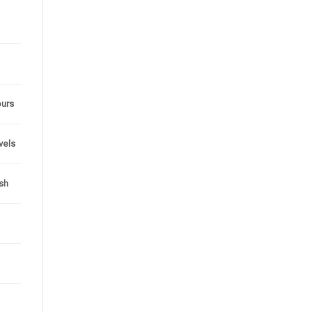
ours
evels
sh