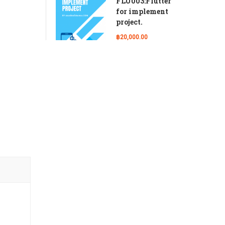
FLU003:Flutter
for implement
project.
฿20,000.00