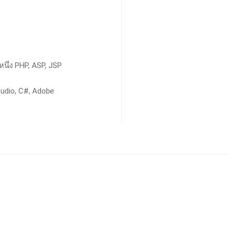
นึ่ง PHP, ASP, JSP
tudio, C#, Adobe