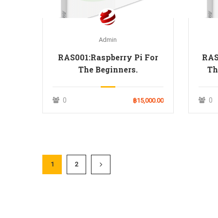
Admin
RAS001:Raspberry Pi For
RAS
The Beginners.
Th
0
0
฿15,000.00
1
2