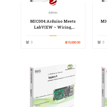
Admin
MIC004:Arduino Meets
MI
LabVIEW – Wiring,
Installation &
Programming.
0
0
฿15,000.00