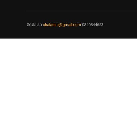
ติดต่อเรา
chalamla@gmail.com
0840844653