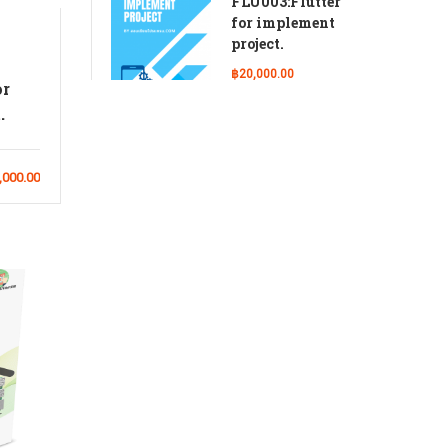
FLU003:Flutter
for implement
project.
฿20,000.00
or
.
,000.00