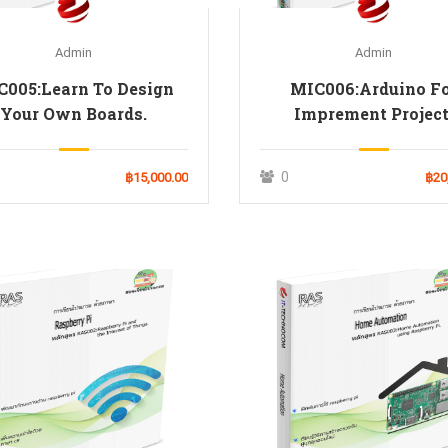
Admin
Admin
C005:Learn To Design
MIC006:Arduino F
Your Own Boards.
Imprement Project
0
฿15,000.00
฿20