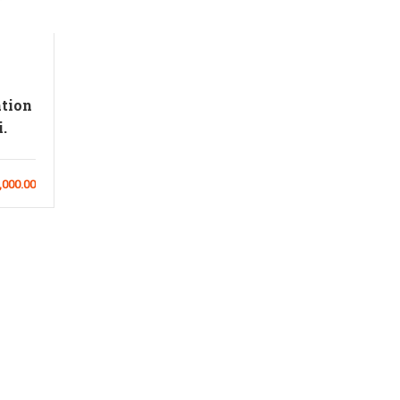
tion
.
,000.00