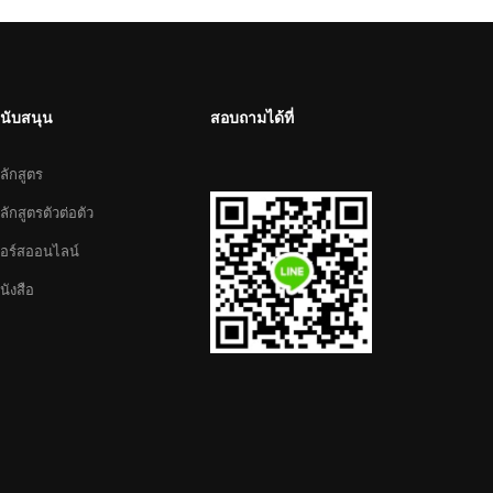
นับสนุน
สอบถามได้ที่
ลักสูตร
ลักสูตรตัวต่อตัว
อร์สออนไลน์
นังสือ