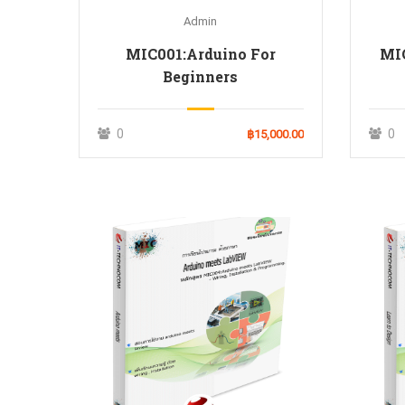
Admin
MIC001:Arduino For
MI
Beginners
0
0
฿15,000.00