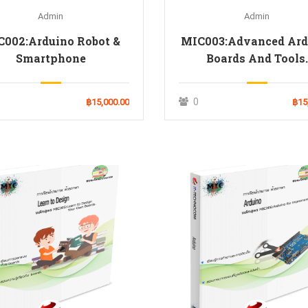
Admin
Admin
C002:Arduino Robot &
MIC003:Advanced Ard
Smartphone
Boards And Tools.
0
฿15,000.00
฿15