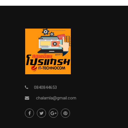
0840844653
chalamla@gmail.com