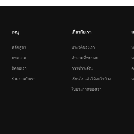
เมนู
เกี่ยวกับเรา
ส
หลักสูตร
ประวัติของเรา
ห
บทความ
คำถามที่พบบ่อย
ห
ติดต่อเรา
การชำระเงิน
ค
มาร่วมงานกับเรา
ร่วมงานกับเรา
เรียนไปแล้วได้อะไรบ้าง
ห
ใบประกาศของเรา
รับสมัครอาจารย์ทั้ง Full Time และ Past Time
กดสมัคร