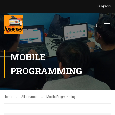
เข้าสู่ระบบ
MOBILE
PROGRAMMING
Home
All courses
Mobile Programming