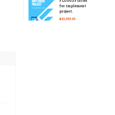
FLU003:Flutter
for implement
project.
฿20,000.00