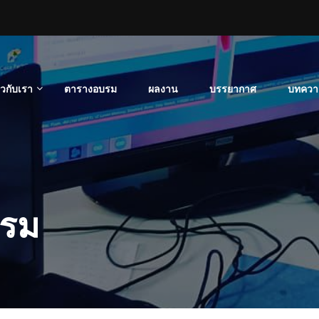
่ยวกับเรา
ตารางอบรม
ผลงาน
บรรยากาศ
บทควา
กรม