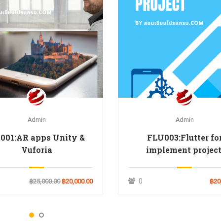
Admin
Admin
01:AR apps Unity &
FLU003:Flutter fo
Vuforia
implement project
0
฿25,000.00
฿20,000.00
฿20