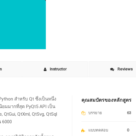
um
Instructor
Reviews
ython สำหรับ Qt ซึ่งเป็นหนึ่ง
คุณสมบัตรของหลักสูตร
นิยมมากที่สุด
PyQt5 API เป็น
บรรยาย
63
, QtGui, QtXml, QtSvg, QtSql
น 6000
แบบทดสอบ
0