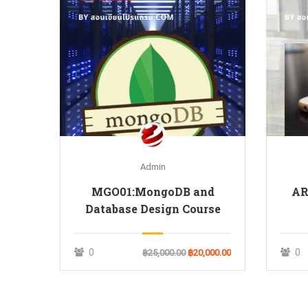
Admin
MGO01:MongoDB and
AR0
Database Design Course
0
0
฿25,000.00
฿20,000.00