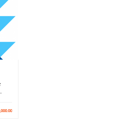
Admin
r
DJG001:Python and Django
R
.
Full Stack Web Developer
Dev
Bootcamp
0
0
,000.00
฿20,000.00