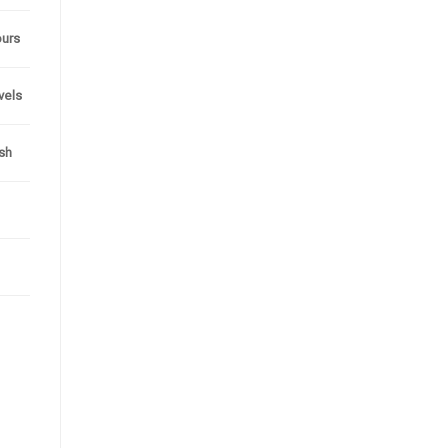
ours
evels
sh