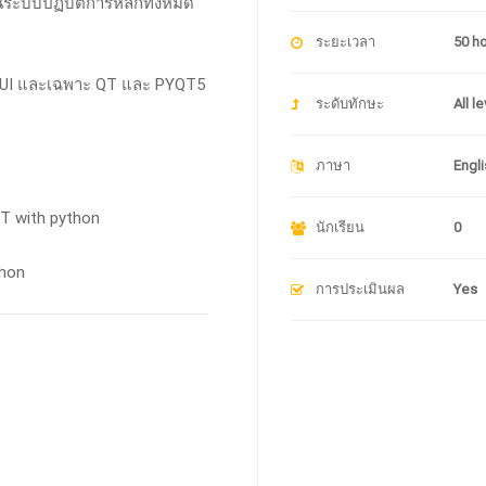
ระบบปฏิบัติการหลักทั้งหมด
ระยะเวลา
50 h
 GUI และเฉพาะ QT และ PYQT5
ระดับทักษะ
All l
ภาษา
Engli
QT with python
นักเรียน
0
thon
การประเมินผล
Yes