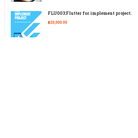
FLU003:Flutter for implement project.
฿20,000.00