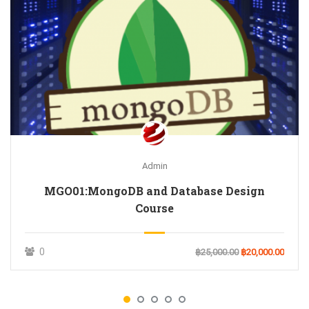
Admin
MGO01:MongoDB and Database Design
Course
0
฿25,000.00
฿20,000.00