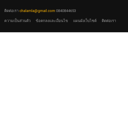
ติดต่อเรา
chalamla@gmail.com
0840844653
ความเป็นส่วนตัว
ข้อตกลงและเงื่อนไข
แผนผังเว็บไซต์
ติดต่อเรา
฿15,000.00
ลงทะเบียนเรียน
มาร่วมงานกับเรา
รับสมัครอาจารย์ทั้ง Full Time และ Past Time
กดสมัคร