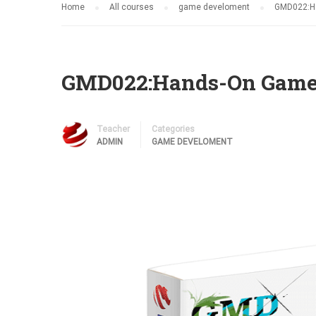
Home
All courses
game develoment
GMD022:Ha
GMD022:Hands-On Game 
Teacher
Categories
ADMIN
GAME DEVELOMENT