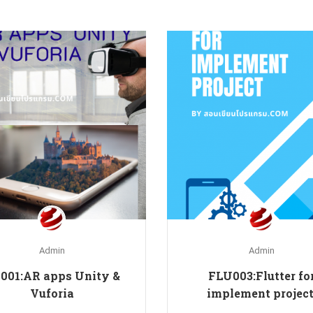
Admin
Admin
01:AR apps Unity &
FLU003:Flutter fo
Vuforia
implement project