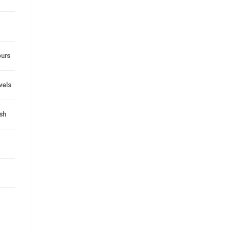
ours
evels
sh