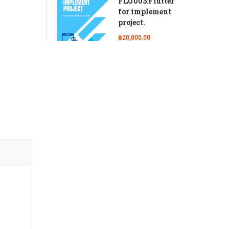
FLU003:Flutter
for implement
project.
฿20,000.00