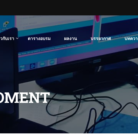
่ยวกับเรา
ตารางอบรม
ผลงาน
บรรยากาศ
บทควา
OMENT