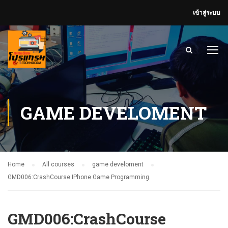
เข้าสู่ระบบ
GAME DEVELOMENT
Home
All courses
game develoment
GMD006:CrashCourse IPhone Game Programming.
GMD006:CrashCourse