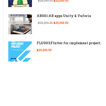
฿25,000.00
฿20,000.00
AR001:AR apps Unity & Vuforia
฿25,000.00
฿20,000.00
FLU003:Flutter for implement project.
฿20,000.00