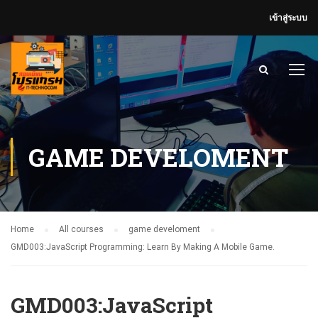
เข้าสู่ระบบ
GAME DEVELOMENT
Home
All courses
game develoment
GMD003:JavaScript Programming: Learn By Making A Mobile Game.
GMD003:JavaScript