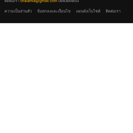
ติดต่อเรา
chalamla@gmail.com
0840844653
ความเป็นส่วนตัว
ข้อตกลงและเงื่อนไข
แผนผังเว็บไซต์
ติดต่อเรา
฿15,000.00
ลงทะเบียนเรียน
มาร่วมงานกับเรา
รับสมัครอาจารย์ทั้ง Full Time และ Past Time
กดสมัคร