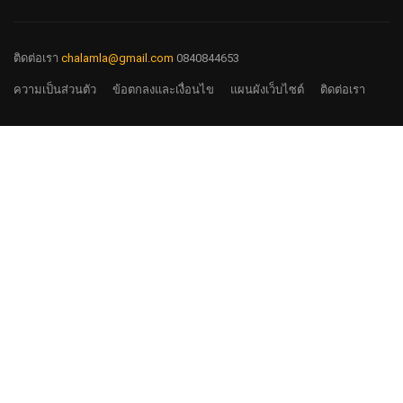
ติดต่อเรา
chalamla@gmail.com
0840844653
ความเป็นส่วนตัว
ข้อตกลงและเงื่อนไข
แผนผังเว็บไซต์
ติดต่อเรา
มาร่วมงานกับเรา
รับสมัครอาจารย์ทั้ง Full Time และ Past Time
กดสมัคร