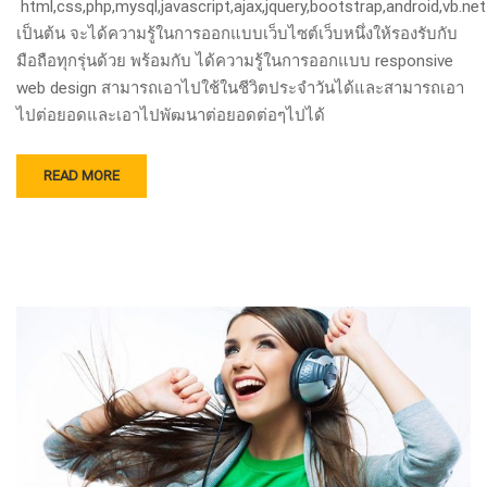
html,css,php,mysql,javascript,ajax,jquery,bootstrap,android,vb.ne
เป็นต้น จะได้ความรู้ในการออกแบบเว็บไซต์เว็บหนึ่งให้รองรับกับ
มือถือทุกรุ่นด้วย พร้อมกับ ได้ความรู้ในการออกแบบ responsive
web design สามารถเอาไปใช้ในชีวิตประจําวันได้และสามารถเอา
ไปต่อยอดและเอาไปพัฒนาต่อยอดต่อๆไปได้
READ MORE